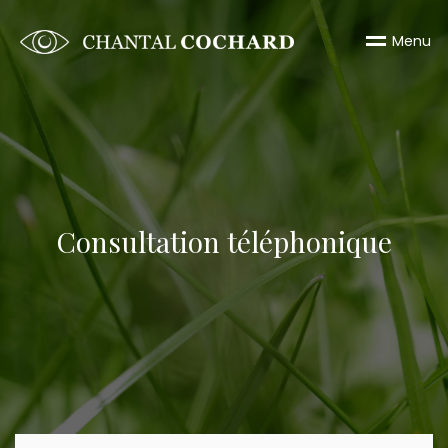
M
e
n
u
Consultation téléphonique