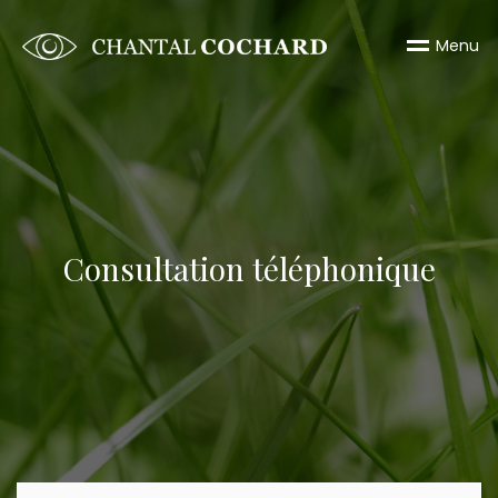
M
e
n
u
Consultation téléphonique