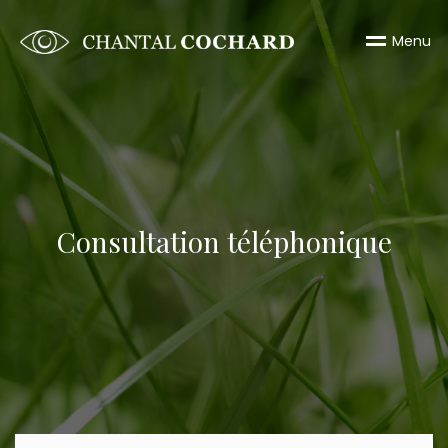
M
e
n
u
Consultation téléphonique