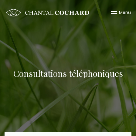
M
e
n
u
Consultations téléphoniques